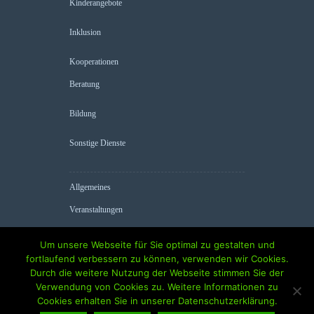
Kinderangebote
Inklusion
Kooperationen
Beratung
Bildung
Sonstige Dienste
Allgemeines
Veranstaltungen
Kontakt
Um unsere Webseite für Sie optimal zu gestalten und
fortlaufend verbessern zu können, verwenden wir Cookies.
Nützliche Seiten im Netz
Durch die weitere Nutzung der Webseite stimmen Sie der
Verwendung von Cookies zu. Weitere Informationen zu
Cookies erhalten Sie in unserer Datenschutzerklärung.