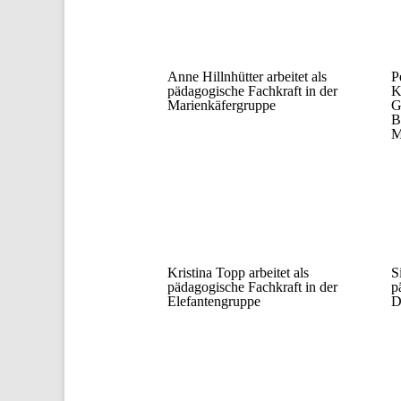
Anne Hillnhütter arbeitet als
P
pädagogische Fachkraft in der
K
Marienkäfergruppe
G
B
M
Kristina Topp arbeitet als
S
pädagogische Fachkraft in der
p
Elefantengruppe
D