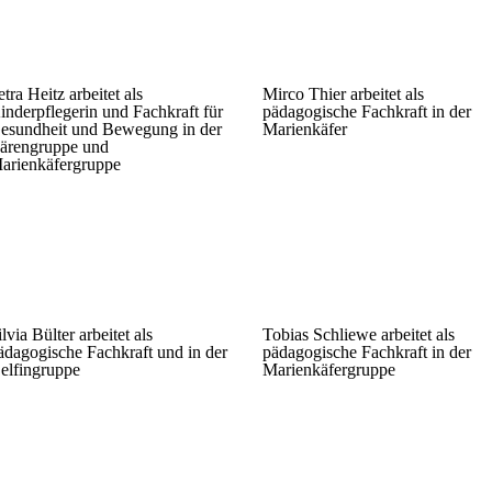
etra Heitz arbeitet als
Mirco Thier arbeitet als
inderpflegerin und Fachkraft für
pädagogische Fachkraft in der
esundheit und Bewegung in der
Marienkäfer
ärengruppe und
arienkäfergruppe
Tobias Schliewe
ilvia Bülter arbeitet als
Tobias Schliewe arbeitet als
ädagogische Fachkraft und in der
pädagogische Fachkraft in der
elfingruppe
Marienkäfergruppe