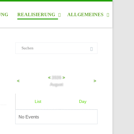
UNG
REALISIERUNG
ALLGEMEINES
Suche
nach:
<
2026
>
<
>
August
List
Day
Week
No Events