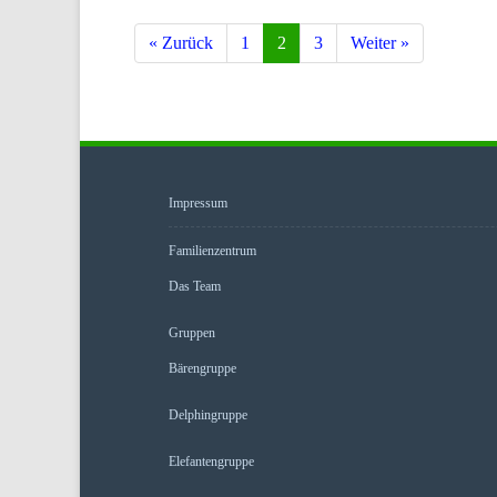
« Zurück
1
2
3
Weiter »
Seite
Seite
Seite
Impressum
Familienzentrum
Das Team
Gruppen
Bärengruppe
Delphingruppe
Elefantengruppe