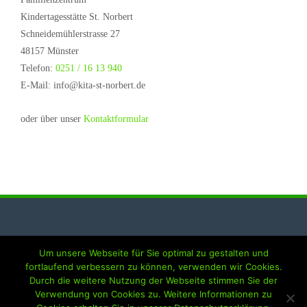
Kindertagesstätte St. Norbert
Schneidemühlerstrasse 27
48157 Münster
Telefon:
0251 / 16 13 940
E-Mail: info@kita-st-norbert.de
oder über unser
Kontaktformular
Um unsere Webseite für Sie optimal zu gestalten und
Impressum
fortlaufend verbessern zu können, verwenden wir Cookies.
Durch die weitere Nutzung der Webseite stimmen Sie der
Datenschutzerklärung
Verwendung von Cookies zu. Weitere Informationen zu