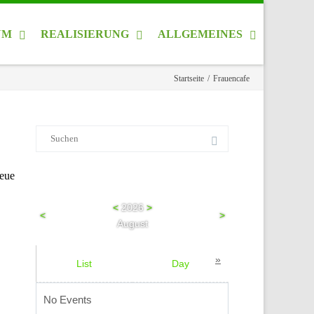
UM
REALISIERUNG
ALLGEMEINES
Startseite
/
Frauencafe
Suche
nach:
neue
<
2026
>
<
>
August
»
List
Day
Week
No Events