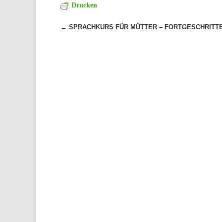
Drucken
Beitragsnavigation
←
SPRACHKURS FÜR MÜTTER – FORTGESCHRITT