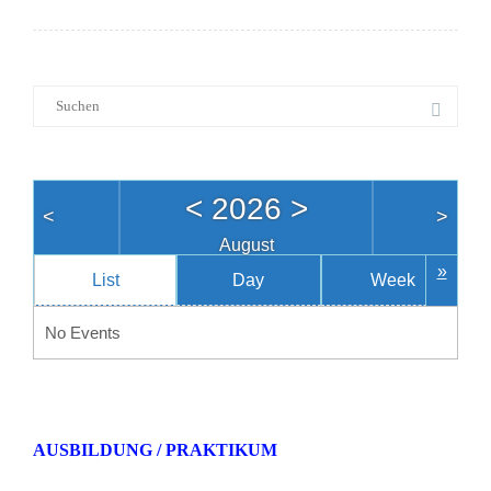
Suche
nach:
<
2026
>
<
>
August
»
List
Day
Week
No Events
AUSBILDUNG / PRAKTIKUM